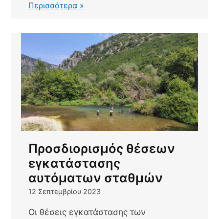
Αγορά
Περισσότερα »
και
εγκατάσταση
αυτόματων
σταθμών
Προσδιορισμός θέσεων
εγκατάστασης
αυτόματων σταθμών
12 Σεπτεμβρίου 2023
Οι θέσεις εγκατάστασης των