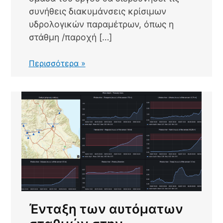
συνήθεις διακυμάνσεις κρίσιμων
υδρολογικών παραμέτρων, όπως η
στάθμη /παροχή […]
Ανάπτυξη
Περισσότερα »
συστήματος
προειδοποίησης
για
υδρο-
περιβαλλοντικούς
κινδύνους
(πλημμύρες,
ξηρασίες,
χαμηλές
ροές,
ρύπανση
υδάτων)
Ένταξη των αυτόματων