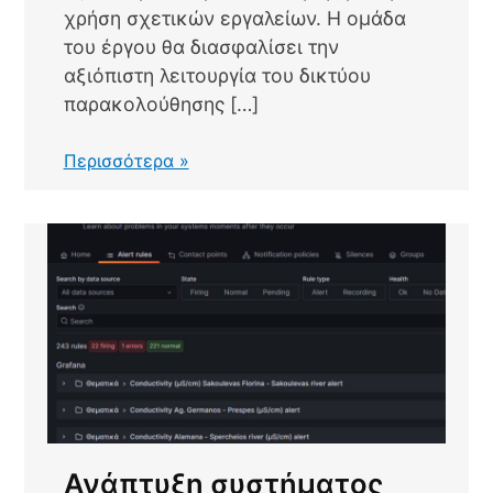
χρήση σχετικών εργαλείων. Η ομάδα
του έργου θα διασφαλίσει την
αξιόπιστη λειτουργία του δικτύου
παρακολούθησης […]
Λειτουργία
Περισσότερα »
και
συντήρηση
του
δικτύου
παρακολούθησης
Ανάπτυξη συστήματος