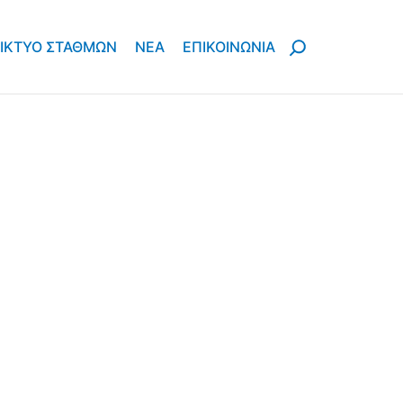
ΙΚΤΥΟ ΣΤΑΘΜΩΝ
ΝΈΑ
ΕΠΙΚΟΙΝΩΝΙΑ
 και ανθρωπογενείς καταστροφές