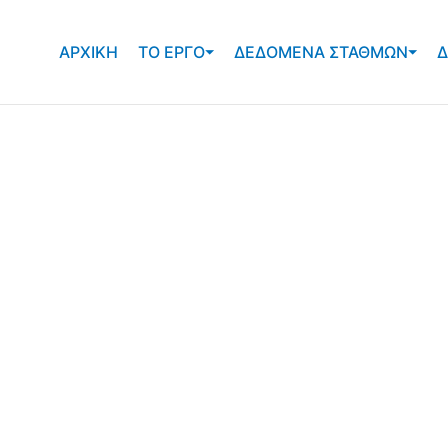
ΑΡΧΙΚΗ
ΤΟ ΕΡΓΟ
ΔΕΔΟΜΕΝΑ ΣΤΑΘΜΩΝ
Δ
νολογίες για την διαχείριση κινδύνου από φυσικές