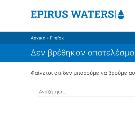
Μετάβαση
στο
περιεχόμενο
epirus-waters.hcmr.gr
Παρακολούθηση υδάτων με σύγχρονες τεχ
Αρχική
»
Firefox
Δεν βρέθηκαν αποτελέσμα
Φαίνεται ότι δεν μπορούμε να βρούμε αυ
Αναζήτηση
για: