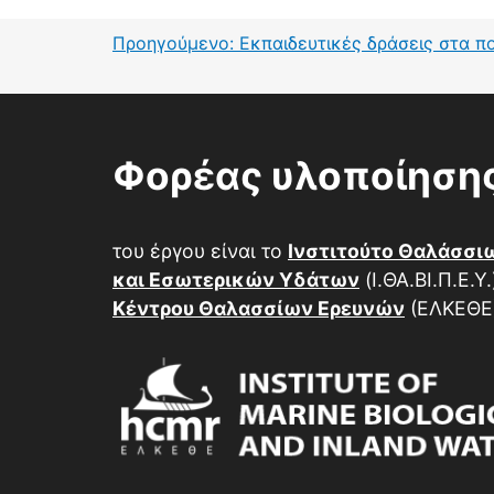
Προηγούμενο:
Εκπαιδευτικές δράσεις στα π
Πλοήγηση
άρθρων
Φορέας υλοποίηση
του έργου είναι το
Ινστιτούτο Θαλάσσι
και Εσωτερικών Υδάτων
(Ι.ΘΑ.ΒΙ.Π.Ε.Υ
Κέντρου Θαλασσίων Ερευνών
(ΕΛΚΕΘΕ)