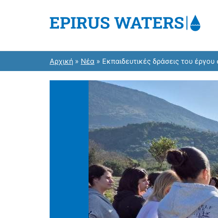
Μετάβαση
στο
περιεχόμενο
epirus-waters.hcmr.gr
Παρακολούθηση υδάτων με σύγχρονες τεχ
Αρχική
»
Νέα
»
Εκπαιδευτικές δράσεις του έργου