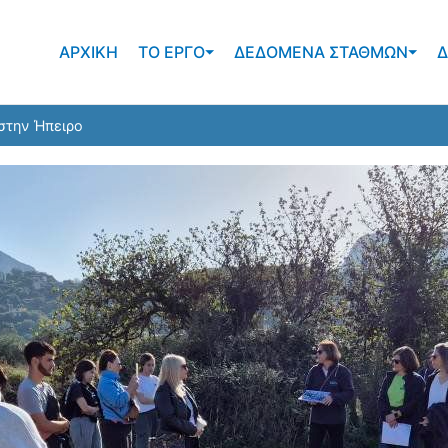
ΑΡΧΙΚΗ
ΤΟ ΕΡΓΟ
ΔΕΔΟΜΕΝΑ ΣΤΑΘΜΩΝ
Δ
νολογίες για την διαχείριση κινδύνου από φυσικές
 στην Ήπειρο