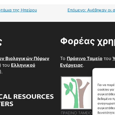
οτάμια της Ηπείρου
Επόμενο:
Ανέβηκαν οι 
ς
Φορέας χρ
ων Βιολογικών Πόρων
Το
Πράσινο Ταμείο
του
Υ
.) του
Ελληνικού
Ενέργειας
.
.
Για να παρ
cookies γι
συγκατάθεσ
δεδομένα π
αναγνωριστ
συγκατάθεσ
δυνατότητε